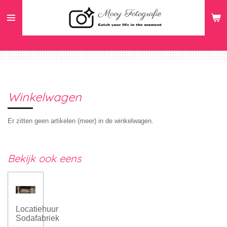
Ga
direct
naar
de
hoofdinhoud
Winkelwagen
Er zitten geen artikelen (meer) in de winkelwagen.
Bekijk ook eens
Locatiehuur
Sodafabriek