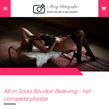
Ga
direct
naar
de
hoofdinhoud
All-in Soda Boudoir Beleving - het
complete plaatje