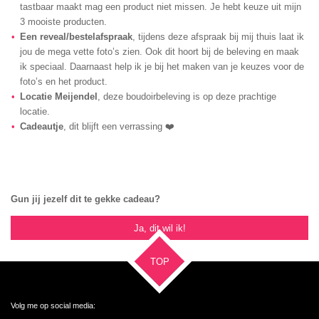
tastbaar maakt mag een product niet missen. Je hebt keuze uit mijn
3 mooiste producten.
Een reveal/bestelafspraak
, tijdens deze afspraak bij mij thuis laat ik
jou de mega vette foto’s zien. Ook dit hoort bij de beleving en maak
ik speciaal. Daarnaast help ik je bij het maken van je keuzes voor de
foto’s en het product.
Locatie Meijendel
, deze boudoirbeleving is op deze prachtige
locatie.
Cadeautje
, dit blijft een verrassing ❤️
Gun jij jezelf dit te gekke cadeau?
Ja, dit wil ik!
TOP
Volg me op social media: