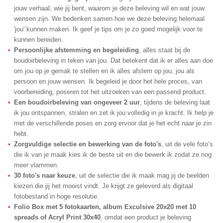
jouw verhaal, wie jij bent, waarom je deze beleving wil en wat jouw
wensen zijn. We bedenken samen hoe we deze beleving helemaal
'jou' kunnen maken. Ik geef je tips om je zo goed mogelijk voor te
kunnen bereiden.
Persoonlijke afstemming en begeleiding
, alles staat bij de
boudoirbeleving in teken van jou. Dat betekent dat ik er alles aan doe
om jou op je gemak te stellen en ik alles afstem op jou, jou als
persoon en jouw wensen. Ik begeleid je door het hele proces, van
voorbereiding, poseren tot het uitzoeken van een passend product.
Een boudoirbeleving van ongeveer 2 uur
, tijdens de beleving laat
ik jou ontspannen, stralen en zet ik jou volledig in je kracht. Ik help je
met de verschillende poses en zorg ervoor dat je het echt naar je zin
hebt.
Zorgvuldige selectie en bewerking van de foto's
, uit de vele foto’s
die ik van je maak kies ik de beste uit en die bewerk ik zodat ze nog
meer vlammen.
30 foto's naar keuze
, uit de selectie die ik maak mag jij de beelden
kiezen die jij het mooist vindt. Je krijgt ze geleverd als digitaal
fotobestand in hoge resolutie.
Folio Box met 5 fotokaarten, album Exculsive 20x20 met 10
spreads of Acryl Print 30x40
, omdat een product je beleving