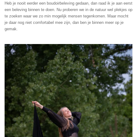
Heb je nooit eerder een boudoirbeleving gedaan, dan raad ik je aan eerst
een beleving binnen te doen. Nu proberen we in de natuur wel plekjes op
te zoeken waar we zo min mogelijk mensen tegenkomen. Maar mocht
je daar nog niet comfortabel mee zijn, dan ben je binnen meer op je
gemak.