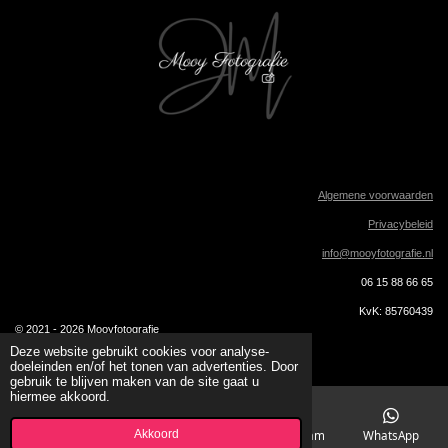
o
r
k
a
m
Algemene voorwaarden
Privacybeleid
info@mooyfotografie.nl
06 15 88 66 65
KvK: 85760439
© 2021 - 2026 Mooyfotografie
Powered by
JouwWeb
Deze website gebruikt cookies voor analyse-
doeleinden en/of het tonen van advertenties. Door
gebruik te blijven maken van de site gaat u
hiermee akkoord.
Akkoord
E-mailadres
Telefoonnummer
Instagram
WhatsApp