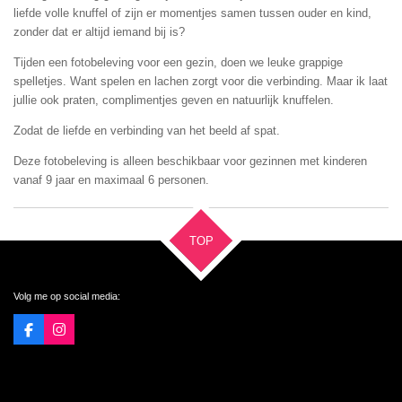
liefde volle knuffel of zijn er momentjes samen tussen ouder en kind,
zonder dat er altijd iemand bij is?
Tijden een fotobeleving voor een gezin, doen we leuke grappige
spelletjes. Want spelen en lachen zorgt voor die verbinding. Maar ik laat
jullie ook praten, complimentjes geven en natuurlijk knuffelen.
Zodat de liefde en verbinding van het beeld af spat.
Deze fotobeleving is alleen beschikbaar voor gezinnen met kinderen
vanaf 9 jaar en maximaal 6 personen.
TOP
Volg me op social media:
F
I
a
n
c
s
e
t
b
a
o
g