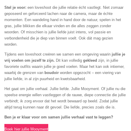
Stel je voor:
een loveshoot die jullie relatie écht vastlegt. Niet zomaar
geposeerd en geforceerd lachen naar de camera, maar de échte
momenten. Een wandeling hand in hand door de natuur, spelen in het
gras, jullie blikken die elkaar vinden en die alles zeggen zonder
woorden. Of misschien is jullie liefde juist intens, vol passie en
verbondenheid die je diep van binnen voelt. Ook dát mag gezien
worden.
Tijdens een loveshoot creëren we samen een omgeving waarin
jullie je
vrij voelen om jezelf te zijn.
Dit kan volledig
gekleed
zijn, in jullie
favoriete outfits waarin jullie je goed voelen. Maar het kan ook intiemer,
waarbij de grenzen van
boudoir
worden opgezocht – een viering van
jullie liefde, in al zijn puurheid en kwetsbaarheid.
Het gaat om jullie verhaal. Jullie liefde. Jullie Mooyment. Of jullie nu die
speelse energie willen vastleggen of de rauwe, diepe connectie die jullie
verbindt; ik zorg ervoor dat het wordt bewaard op beeld. Zodat jullie
altijd terug kunnen naar dit gevoel. Die liefde, precies zoals die is.
Ben je er klaar voor om samen jullie verhaal vast te leggen?
Boek hier jullie Mooyment