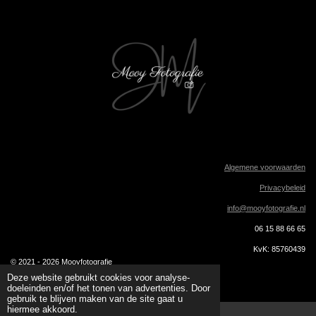
e
t
b
a
o
g
o
r
k
a
m
Algemene voorwaarden
Privacybeleid
info@mooyfotografie.nl
06 15 88 66 65
KvK: 85760439
© 2021 - 2026 Mooyfotografie
Powered by
JouwWeb
Deze website gebruikt cookies voor analyse-
doeleinden en/of het tonen van advertenties. Door
gebruik te blijven maken van de site gaat u
hiermee akkoord.