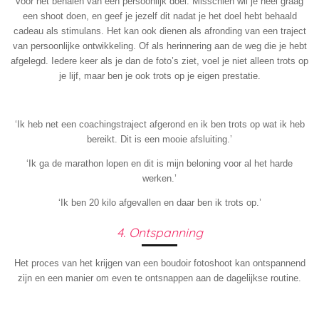
voor het behalen van een persoonlijk doel. Misschien wil je heel graag
een shoot doen, en geef je jezelf dit nadat je het doel hebt behaald
cadeau als stimulans. Het kan ook dienen als afronding van een traject
van persoonlijke ontwikkeling. Of als herinnering aan de weg die je hebt
afgelegd. Iedere keer als je dan de foto’s ziet, voel je niet alleen trots op
je lijf, maar ben je ook trots op je eigen prestatie.
‘Ik heb net een coachingstraject afgerond en ik ben trots op wat ik heb
bereikt. Dit is een mooie afsluiting.’
‘Ik ga de marathon lopen en dit is mijn beloning voor al het harde
werken.’
‘Ik ben 20 kilo afgevallen en daar ben ik trots op.’
4. Ontspanning
Het proces van het krijgen van een boudoir fotoshoot kan ontspannend
zijn en een manier om even te ontsnappen aan de dagelijkse routine.