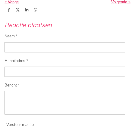
«
Vorige
Volgende
»
D
D
S
D
e
e
h
e
l
e
a
l
e
l
r
e
Reactie plaatsen
n
e
n
Naam *
E-mailadres *
Bericht *
Verstuur reactie