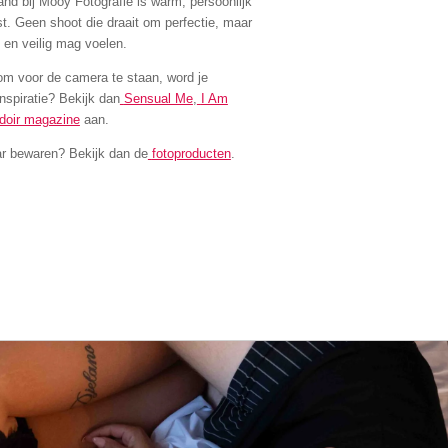
nd bij Mooy Fotografie is warm, persoonlijk
st. Geen shoot die draait om perfectie, maar
n en veilig mag voelen.
om voor de camera te staan, word je
inspiratie? Bekijk dan
Sensual Me
,
I Am
udoir magazine
aan.
ar bewaren? Bekijk dan de
fotoproducten
.