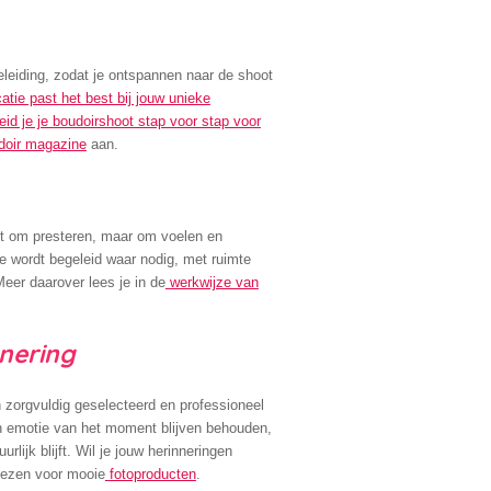
geleiding, zodat je ontspannen naar de shoot
atie past het best bij jouw unieke
eid je je boudoirshoot stap voor stap voor
doir magazine
aan.
iet om presteren, maar om voelen en
e wordt begeleid waar nodig, met ruimte
Meer daarover lees je in de
werkwijze van
nnering
zorgvuldig geselecteerd en professioneel
en emotie van het moment blijven behouden,
uurlijk blijft. Wil je jouw herinneringen
iezen voor mooie
fotoproducten
.