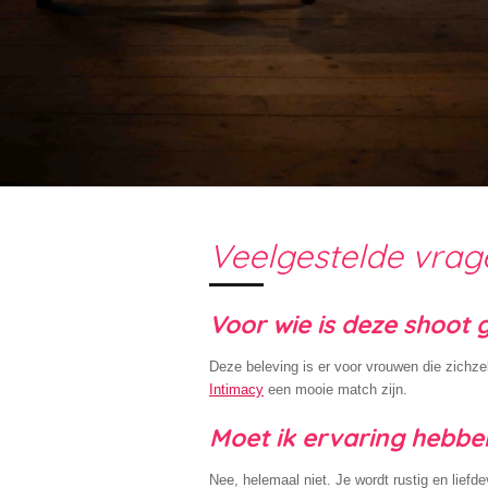
Veelgestelde vrag
Voor wie is deze shoot 
Deze beleving is er voor vrouwen die zichzel
Intimacy
een mooie match zijn.
Moet ik ervaring hebb
Nee, helemaal niet. Je wordt rustig en liefd