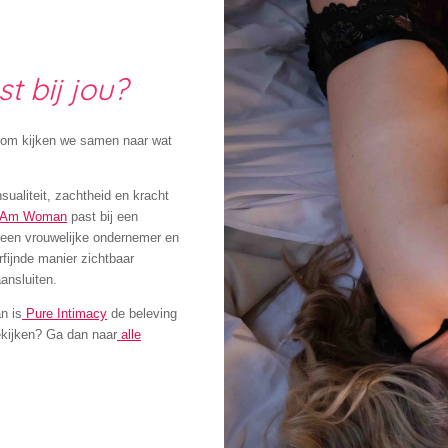
t bij jou?
arom kijken we samen naar wat
sualiteit, zachtheid en kracht
 Am Woman
past bij een
e een vrouwelijke ondernemer en
rfijnde manier zichtbaar
ansluiten.
n is
Pure Intimacy
de beleving
bekijken? Ga dan naar
alle