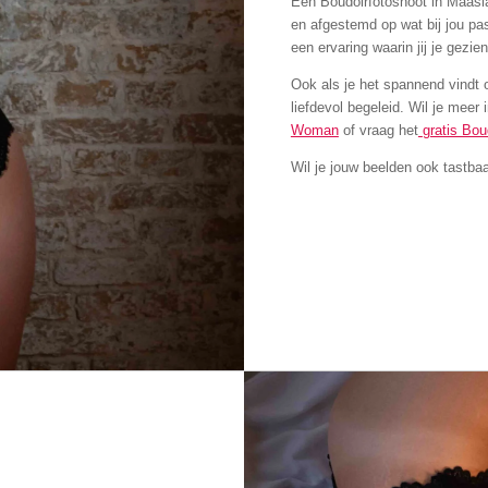
Een Boudoirfotoshoot in Maasla
en afgestemd op wat bij jou pa
een ervaring waarin jij je gezie
Ook als je het spannend vindt 
liefdevol begeleid. Wil je meer 
Woman
of vraag het
gratis Bo
Wil je jouw beelden ook tastba