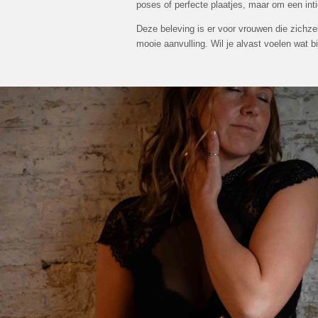
poses of perfecte plaatjes, maar om een int
Deze beleving is er voor vrouwen die zichzel
mooie aanvulling. Wil je alvast voelen wat b