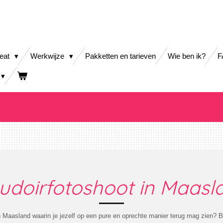
reat
Werkwijze
Pakketten en tarieven
Wie ben ik?
F
udoirfotoshoot in Maasl
 Maasland waarin je jezelf op een pure en oprechte manier terug mag zien? Bij