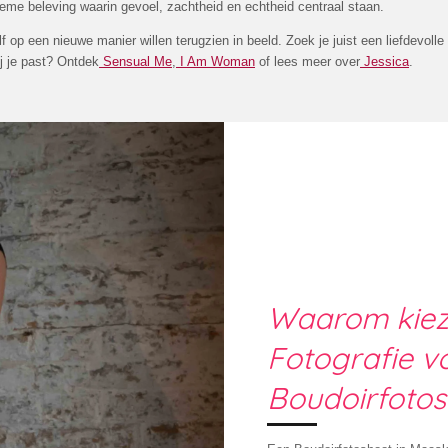
ieme beleving waarin gevoel, zachtheid en echtheid centraal staan.
f op een nieuwe manier willen terugzien in beeld. Zoek je juist een liefdevoll
ij je past? Ontdek
Sensual Me
,
I Am Woman
of lees meer over
Jessica
.
Waarom kiez
Fotografie v
Boudoirfotos