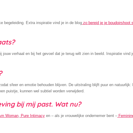
ke begeleiding. Extra inspiratie vind je in de blog
zo bereid je je boudoirshoot 
aats?
jouw verhaal en bij het gevoel dat je terug wilt zien in beeld. Inspiratie vind j
?
dat sfeer en emotie behouden blijven. De uitstraling blijft puur en natuurlijk:
en puistje, kunnen wel subtiel worden verwijderd.
eving bij mij past. Wat nu?
 Am Woman
,
Pure Intimacy
en – als je vrouwelijke ondernemer bent –
Feminin