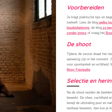
Voorbereiden
Je krijgt praktische tips en be
toeleeft. Lees de blog
welke loc
boudoirbeleving
, de blog
zo ber
zonder stress
of vraag het
Bou
De shoot
Tijdens de sessie draait het n
aanwezig zijn in het moment. J
voor spontaniteit en echtheid. 
Mooy Fotografie
.
Selectie en heri
Na de shoot worden de beelden 
bewerkt. De sfeer, zachtheid 
terwijl de uitstraling puur en nat
tastbaar bewaren, dan kun je k