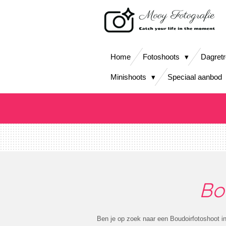
Ga
direct
naar
de
hoofdinhoud
Home
Fotoshoots
Dagret
Minishoots
Speciaal aanbod
Bo
Ben je op zoek naar een Boudoirfotoshoot in