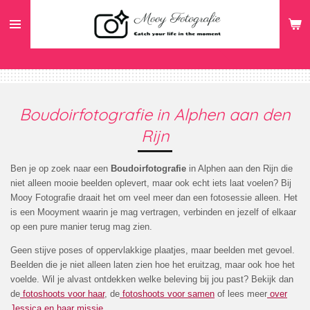
Ga
direct
naar
de
hoofdinhoud
Boudoirfotografie in Alphen aan den
Rijn
Ben je op zoek naar een
Boudoirfotografie
in Alphen aan den Rijn
die
niet alleen mooie beelden oplevert, maar ook echt iets laat voelen? Bij
Mooy Fotografie draait het om veel meer dan een fotosessie alleen. Het
is een Mooyment waarin je mag vertragen, verbinden en jezelf of elkaar
op een pure manier terug mag zien.
Geen stijve poses of oppervlakkige plaatjes, maar beelden met gevoel.
Beelden die je niet alleen laten zien hoe het eruitzag, maar ook hoe het
voelde. Wil je alvast ontdekken welke beleving bij jou past? Bekijk dan
de
fotoshoots voor haar
, de
fotoshoots voor samen
of lees meer
over
Jessica en haar missie
.